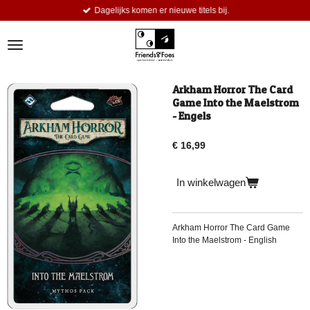
Dagelijks komen er nieuwe titels bij.
Ga
direct
naar
de
hoofdinhoud
Arkham Horror The Card
Game Into the Maelstrom
- Engels
€ 16,99
In winkelwagen
Arkham Horror The Card Game
Into the Maelstrom - English