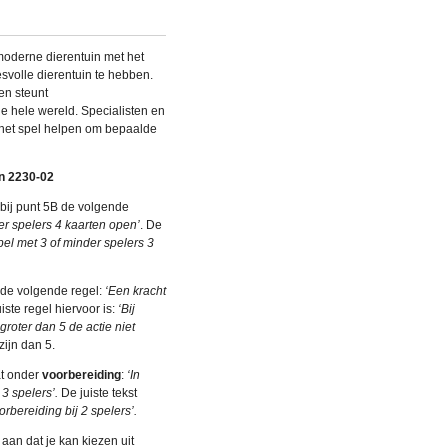
moderne dierentuin met het
svolle dierentuin te hebben.
 en steunt
e hele wereld. Specialisten en
het spel helpen om bepaalde
en 2230-02
 bij punt 5B de volgende
er spelers 4 kaarten open’
. De
pel met 3 of minder spelers 3
 de volgende regel:
‘Een kracht
uiste regel hiervoor is:
‘Bij
groter dan 5 de actie niet
zijn dan 5.
t onder
voorbereiding
:
‘In
 3 spelers’.
De juiste tekst
oorbereiding bij 2 spelers’.
aan dat je kan kiezen uit