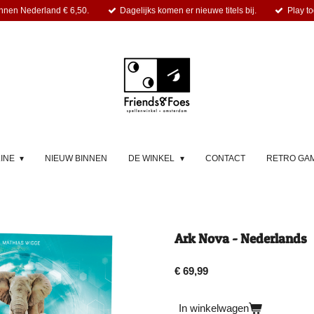
nnen Nederland € 6,50.
Dagelijks komen er nieuwe titels bij.
Play to
LINE
NIEUW BINNEN
DE WINKEL
CONTACT
RETRO GA
Ark Nova - Nederlands
€ 69,99
In winkelwagen