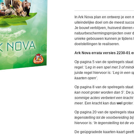
In Ark Nova plan en ontwerp je een 
uiteindelijke doel om de meest succe
Je bouwt verblijven, huisvest dieren
natuurbeschermingsprojecten over d
unieke gebouwen kunnen je tijdens 
doelstellingen te realiseren.
Ark Nova errata versies 2230-01 
Op pagina 5 van de spelregels staat
regel:
‘Leg in een spel met 3 of mind
juiste regel hiervoor is:
‘Leg in een s
kaarten open’
.
Op pagina 8 van de spelregels staat
kan nooit groter worden dan 5’
. De j
sommige acties verbetert een kracht 
meer.
Een kracht kan dus
wel
groter 
Op pagina 20 van de spelregels staa
tegenstelling tot de voorbereiding bij
hiervoor is:
‘In tegenstelling tot de v
De geüpgradede kaarten-kaart geeft 