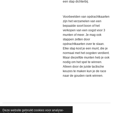
een stap dichterbij.
Voorbeelden van opdrachtkaarten
zijn het verzamelen van een
bepaalde soort boon of het
verkopen van een oogst voor 3
munten of meer. Je mag ook
stappen zetten door
opdrachtkaarten over te slaan.
Elke stap kost je een munt, die je
normaal met het oogsten verdient.
Maar diezelfde munten heb je ook
nodig om het spel te winnen.
Alleen door de juiste tactische
keuzes te maken kun je de race
naar de gouden rank winnen.
Deze website gebruikt cookies voor analyse-
© 2026 shopfriendsfoes