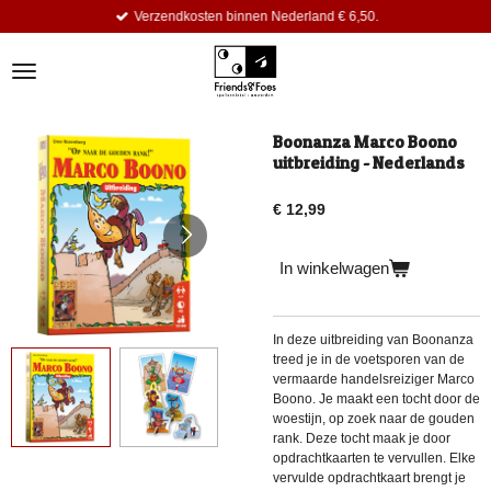
Verzendkosten binnen Nederland € 6,50.
Ga
direct
naar
de
hoofdinhoud
Boonanza Marco Boono
uitbreiding - Nederlands
€ 12,99
In winkelwagen
In deze uitbreiding van Boonanza
treed je in de voetsporen van de
vermaarde handelsreiziger Marco
Boono. Je maakt een tocht door de
woestijn, op zoek naar de gouden
rank. Deze tocht maak je door
opdrachtkaarten te vervullen. Elke
vervulde opdrachtkaart brengt je