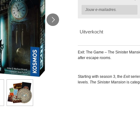
Uitverkocht
Exit: The Game – The Sinister Mans
after escape rooms.
Starting with season 3, the
Exit
series
levels.
The Sinister Mansion
is categ