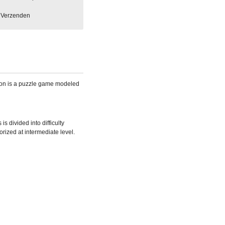
Verzenden
ion
is a puzzle game modeled
 is divided into difficulty
orized at intermediate level.