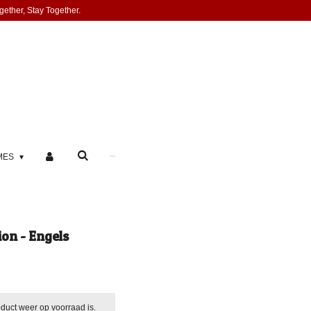
gether, Stay Together.
MES
ion - Engels
duct weer op voorraad is.