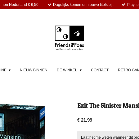
nnen Nederland € 6,50.
Dagelijks komen er nieuwe titels bij.
Play to
LINE
NIEUW BINNEN
DE WINKEL
CONTACT
RETRO GA
Exit The Sinister Mans
€ 21,99
Laat het me weten wanneer dit pro