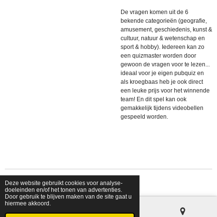
De vragen komen uit de 6
bekende categorieën (geografie,
amusement, geschiedenis, kunst &
cultuur, natuur & wetenschap en
sport & hobby).
Iedereen kan zo
een quizmaster worden door
gewoon de vragen voor te lezen...
ideaal voor je eigen pubquiz en
als kroegbaas heb je ook direct
een leuke prijs voor het winnende
team! En dit spel kan ook
gemakkelijk tijdens videobellen
gespeeld worden.
Deze website gebruikt cookies voor analyse-
© 2026 shopfriendsfoes
doeleinden en/of het tonen van advertenties.
Door gebruik te blijven maken van de site gaat u
hiermee akkoord.