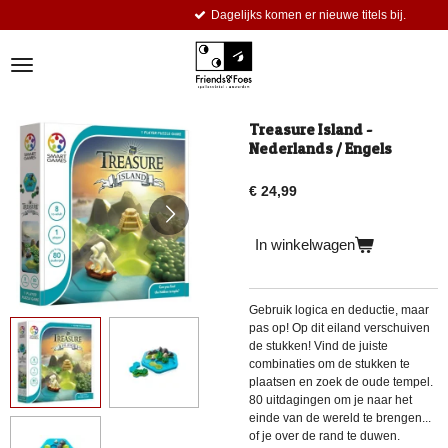
Dagelijks komen er nieuwe titels bij.
Ga
direct
naar
de
hoofdinhoud
Treasure Island -
Nederlands / Engels
€ 24,99
In winkelwagen
Gebruik logica en deductie, maar
pas op! Op dit eiland verschuiven
de stukken! Vind de juiste
combinaties om de stukken te
plaatsen en zoek de oude tempel.
80 uitdagingen om je naar het
einde van de wereld te brengen...
of je over de rand te duwen.