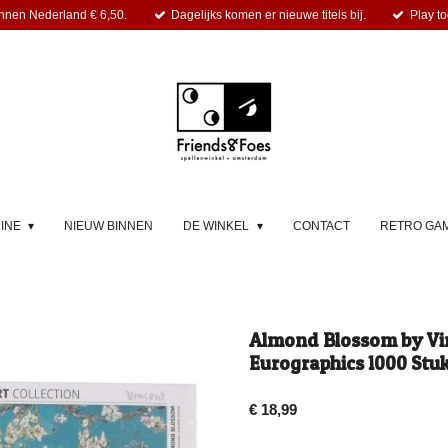
nnen Nederland € 6,50.
Dagelijks komen er nieuwe titels bij.
Play to
LINE
NIEUW BINNEN
DE WINKEL
CONTACT
RETRO GA
Almond Blossom by Vi
Eurographics 1000 Stu
€ 18,99