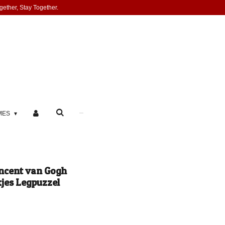
gether, Stay Together.
MES
ncent van Gogh
kjes Legpuzzel