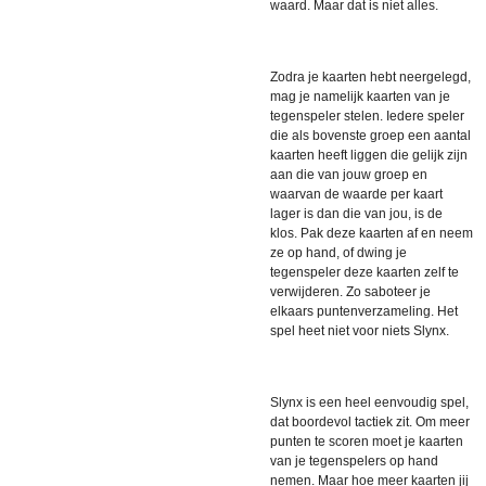
waard. Maar dat is niet alles.
Zodra je kaarten hebt neergelegd,
mag je namelijk kaarten van je
tegenspeler stelen. Iedere speler
die als bovenste groep een aantal
kaarten heeft liggen die gelijk zijn
aan die van jouw groep en
waarvan de waarde per kaart
lager is dan die van jou, is de
klos.
Pak deze kaarten af en neem
ze op hand, of dwing je
tegenspeler deze kaarten zelf te
verwijderen. Zo saboteer je
elkaars puntenverzameling. Het
spel heet niet voor niets Slynx.
Slynx is een heel eenvoudig spel,
dat boordevol tactiek zit. Om meer
punten te scoren moet je kaarten
van je tegenspelers op hand
nemen. Maar hoe meer kaarten jij