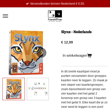
Verzendkosten binnen Nederland € 6,50.
Ga
direct
naar
de
hoofdinhoud
Slynx - Nederlands
€ 12,99
In winkelwagen
In dit snelle kaartspel moet je
punten verzamelen door groepjes
kaarten neer te leggen. Zo maak je
een stapel van kaartengroepen,
zoals bijvoorbeeld een groep van
vier kaarten met het getal 2
bovenop een groep van 3 kaarten
met het getal 9. Elke kaart die je zo
neer weet te leggen is een punt