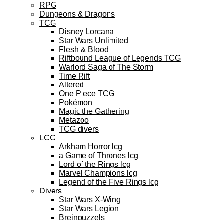
RPG
Dungeons & Dragons
TCG
Disney Lorcana
Star Wars Unlimited
Flesh & Blood
Riftbound League of Legends TCG
Warlord Saga of The Storm
Time Rift
Altered
One Piece TCG
Pokémon
Magic the Gathering
Metazoo
TCG divers
LCG
Arkham Horror lcg
a Game of Thrones lcg
Lord of the Rings lcg
Marvel Champions lcg
Legend of the Five Rings lcg
Divers
Star Wars X-Wing
Star Wars Legion
Breinpuzzels