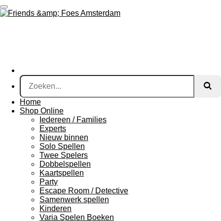
Ga
direct
naar
de
hoofdinhoud
Home
Shop Online
Iedereen / Families
Experts
Nieuw binnen
Solo Spellen
Twee Spelers
Dobbelspellen
Kaartspellen
Party
Escape Room / Detective
Samenwerk spellen
Kinderen
Varia Spelen Boeken