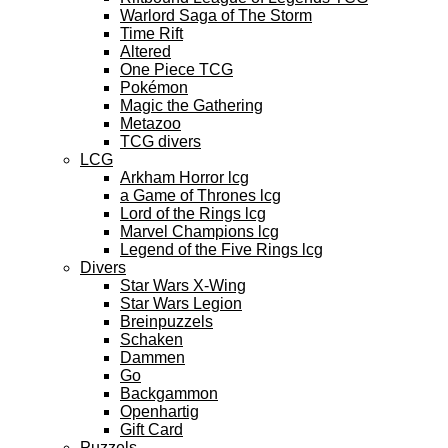
Warlord Saga of The Storm
Time Rift
Altered
One Piece TCG
Pokémon
Magic the Gathering
Metazoo
TCG divers
LCG
Arkham Horror lcg
a Game of Thrones lcg
Lord of the Rings lcg
Marvel Champions lcg
Legend of the Five Rings lcg
Divers
Star Wars X-Wing
Star Wars Legion
Breinpuzzels
Schaken
Dammen
Go
Backgammon
Openhartig
Gift Card
Puzzels