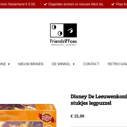
nnen Nederland € 6,50.
Dagelijks komen er nieuwe titels bij.
Play to
LINE
NIEUW BINNEN
DE WINKEL
CONTACT
RETRO GA
Disney De Leeuwenkoni
stukjes legpuzzel
€ 15,99