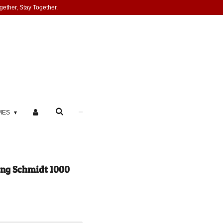
gether, Stay Together.
MES
ng Schmidt 1000