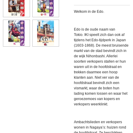
Welkom in de Edo.
Edo is de oude naam van
Tokio.
IKI speelt zich dan ook af
tijdens het Edo-tijdperk in Japan
(1603-1868). De meest bruisende
markt van de stad bevindt zich in
de wijk Nihonbashi. Allerlei
soorten verkopers stallen er hun
waren uit in de hoofdstraat en
trekken daarmee een hoop
klanten aan. Niet ver van de
hoofdstraat bevindt zich een
vismarkt, waar de boten hun
lading komen lossen en waar het
geroezemoes van kopers en
verkopers weerklinkt.
Ambachtslieden en verkopers
wonen in Nagaya’s: huizen rond
de hoofdstraat. Ze beschikken