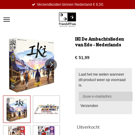
Verzendkosten binnen Nederland € 6,50.
Ga
direct
naar
de
hoofdinhoud
IKI De Ambachtslieden
van Edo - Nederlands
€ 51,99
Laat het me weten wanneer
dit product weer op voorraad
is.
Verzenden
Uitverkocht