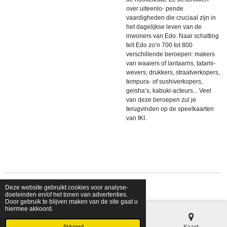
over uiteenlo- pende
vaardigheden die cruciaal zijn in
het dagelijkse leven van de
inwoners van Edo. Naar schatting
telt Edo zo’n 700 tot 800
verschillende beroepen: makers
van waaiers of lantaarns, tatami-
wevers, drukkers, straatverkopers,
tempura- of sushiverkopers,
geisha’s, kabuki-acteurs... Veel
van deze beroepen zul je
terugvinden op de speelkaarten
van IKI.
Deze website gebruikt cookies voor analyse-
© 2026 shopfriendsfoes
doeleinden en/of het tonen van advertenties.
Door gebruik te blijven maken van de site gaat u
hiermee akkoord.
E-mailadres
Telefoonnummer
Kaart
Akkoord