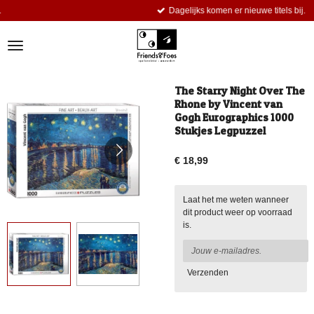
Dagelijks komen er nieuwe titels bij.
Ga
direct
naar
de
hoofdinhoud
The Starry Night Over The
Rhone by Vincent van
Gogh Eurographics 1000
Stukjes Legpuzzel
€ 18,99
Laat het me weten wanneer
dit product weer op voorraad
is.
Verzenden