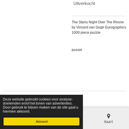
Uitverkocht
The Starry Night Over The Rhone
by Vincent van Gogh Eurographics
1000 piece puzzle
puzzel
Deze website gebruikt cookies voor analyse-
© 2026 shopfriendsfoes
doeleinden en/of het tonen van advertenties.
Door gebruik te blijven maken van de site gaat u
hiermee akkoord.
E-mailadres
Telefoonnummer
Kaart
Akkoord