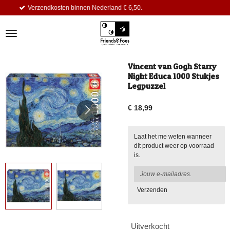
 binnen Nederland € 6,50.
Dagelijks k
Ga
direct
naar
de
hoofdinhoud
Vincent van Gogh Starry
Night Educa 1000 Stukjes
Legpuzzel
€ 18,99
Laat het me weten wanneer
dit product weer op voorraad
is.
Verzenden
Uitverkocht