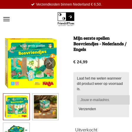
Verzendkosten binnen Nederland € 6,50.
Ga
direct
naar
de
hoofdinhoud
Mijn eerste spellen
Bosvriendjes - Nederlands /
Engels
€ 24,99
Laat het me weten wanneer
dit product weer op voorraad
is.
Verzenden
Uitverkocht