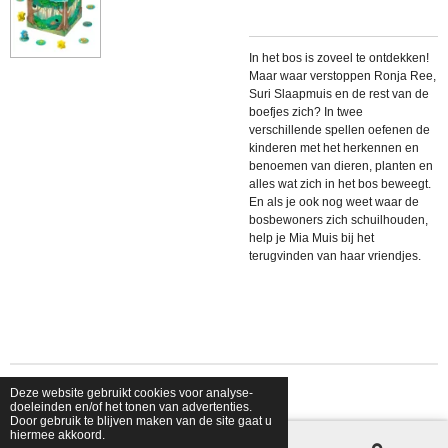
In het bos is zoveel te ontdekken!
Maar waar verstoppen Ronja Ree,
Suri Slaapmuis en de rest van de
boefjes zich? In twee
verschillende spellen oefenen de
kinderen met het herkennen en
benoemen van dieren, planten en
alles wat zich in het bos beweegt.
En als je ook nog weet waar de
bosbewoners zich schuilhouden,
help je Mia Muis bij het
terugvinden van haar vriendjes.
Deze website gebruikt cookies voor analyse-
© 2026 shopfriendsfoes
doeleinden en/of het tonen van advertenties.
Door gebruik te blijven maken van de site gaat u
hiermee akkoord.