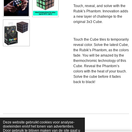
Touch, reveal, and solve with the
Rubik’s Phantom.
Innovation adds
a new layer of challenge to the
original 3x3 Cube.
Touch the Cube tiles to temporarily
reveal color. Solve the latest Cube,
the Rubik’s Phantom, as the colors
fade. You will be amazed by the
thermochromic technology of this
Cube. Reveal the Phantom’s
colors with the heat of your touch.
Solve the cube before it fades
back to black!
Deze website gebruikt cookies voor analyse-
© 2026 shopfriendsfoes
doeleinden en/of het tonen van advertenties.
Door gebruik te blijven maken van de site gaat u