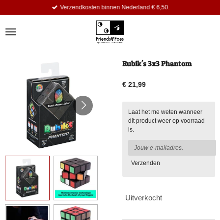
Verzendkosten binnen Nederland € 6,50.
Ga
direct
naar
de
hoofdinhoud
Rubik's 3x3 Phantom
€ 21,99
Laat het me weten wanneer
dit product weer op voorraad
is.
Verzenden
Uitverkocht