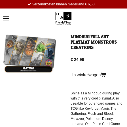
Verzendkosten binnen Nederland € 6,50.
Ga
direct
naar
de
hoofdinhoud
MINDBUG FULL ART
PLAYMAT MONSTROUS
CREATIONS
€ 24,99
In winkelwagen
Shine as a Mindbug during play
with this very cool playmat. Also
useable for other card games and
TCG like Keyforge, Magic The
Gathering, Flesh and Blood,
Metazoo, Pokemon, Disney
Lorcana, One Piece Card Game...