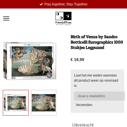
Play together, Stay Together.
Ga
direct
naar
de
hoofdinhoud
Birth of Venus by Sandro
Botticelli Eurographics 1000
Stukjes Legpuzzel
€ 18,99
Laat het me weten wanneer
dit product weer op voorraad
is.
Verzenden
Uitverkocht