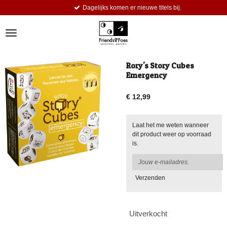
Dagelijks komen er nieuwe titels bij.
Ga
direct
naar
de
hoofdinhoud
Rory's Story Cubes
Emergency
€ 12,99
Laat het me weten wanneer
dit product weer op voorraad
is.
Verzenden
Uitverkocht