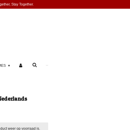
gether, Stay Together.
MES
 Nederlands
duct weer op voorraad is.