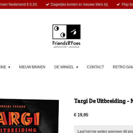
nnen Nederland € 6,50.
Dagelijks komen er nieuwe titels bij.
Play to
LINE
NIEUW BINNEN
DE WINKEL
CONTACT
RETRO GA
Targi De Uitbreiding -
€ 19,95
Laat het me weten wanneer dit pro