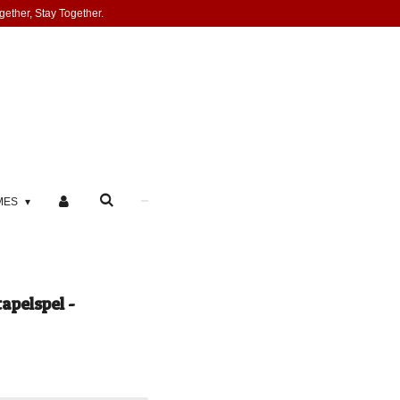
gether, Stay Together.
MES
tapelspel -