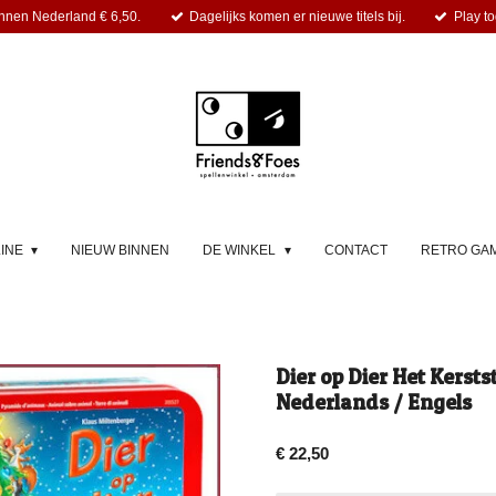
nnen Nederland € 6,50.
Dagelijks komen er nieuwe titels bij.
Play to
LINE
NIEUW BINNEN
DE WINKEL
CONTACT
RETRO GA
Dier op Dier Het Kersts
Nederlands / Engels
€ 22,50