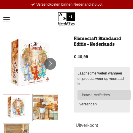
Verzendkosten binnen Nederland € 6,50.
Ga
direct
naar
de
hoofdinhoud
Flamecraft Standaard
Editie - Nederlands
€ 46,99
Laat het me weten wanneer
dit product weer op voorraad
is.
Verzenden
Uitverkocht