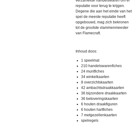
verzamelde handelswaren om er
reputatie voor terug te krijgen.
Degene die aan het einde van het
spel de meeste reputatie heeft
opgebouwd, mag zich bekronen
tot de grootste vlammenmeester
van Flamecraft.
Inhoud doos:
1 speelmat
210 handelswarenfiches
24 muntfiches
34 winkelkaarten
8 overzichtskaarten
42 ambachtsdraakkaarten
36 bijzondere draakkaarten
36 betoveringskaarten
6 houten draakfiguren
6 houten hartfiches
7 metgezellenkaarten
spelregels