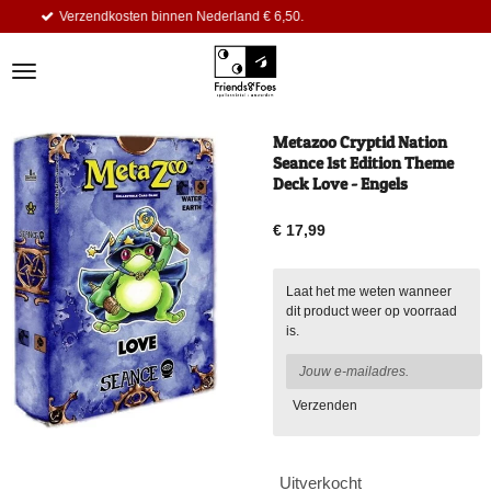
 binnen Nederland € 6,50.
Dagelijks k
Ga
direct
naar
de
hoofdinhoud
Metazoo Cryptid Nation
Seance 1st Edition Theme
Deck Love - Engels
€ 17,99
Laat het me weten wanneer
dit product weer op voorraad
is.
Verzenden
Uitverkocht