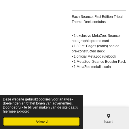
Each Seance: First Edition Tribal
Theme Deck contains:
• 1 exclusive MetaZoo: Seance
holographic promo card
• 1 39-ct. Pages (cards) sealed
pre-constructed deck
• 1 official MetaZoo rulebook
• 1 MetaZoo: Seance Booster Pack
• 1 MetaZoo metallic coin
Deze website gebruikt cookies voor analyse-
© 2026 shopfriendsfoes
doeleinden en/of het tonen van advertenties.
Door gebruik te blijven maken van de site gaat u
hiermee akkoord.
E-mailadres
Telefoonnummer
Kaart
Akkoord