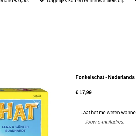
rland € 6,50.
Dagelijks komen er nieuwe titels bij.
Fonkelschat - Nederlands 
€ 17,99
Laat het me weten wanneer